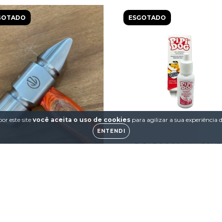
GOTADO
ESGOTADO
or este site
você aceita o uso de cookies
para agilizar a sua experiência
ENTENDI
PIPI DOG 20 ML - COVE
R$17,90
MARRETA PENA - JZ
R$620,00
12
x de
R$63,78