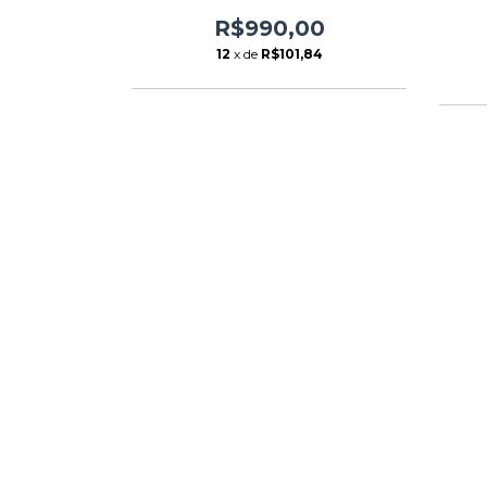
R$990,00
12
x de
R$101,84
ASCO 14"
 ) - ICAR
,00
74