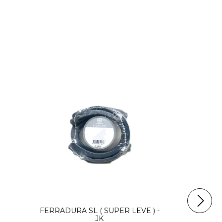
FERRADURA
FERRADURA SL ( SUPER LEVE ) -
JK