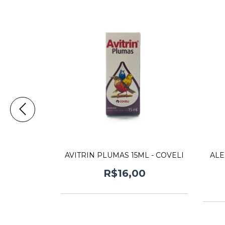
AVITRIN PLUMAS 15ML - COVELI
ALE
CO 10 ML -
R$16,00
2