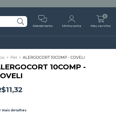
0
Atendimento
Minha conta
Meu carrinho
cio
>
Pet
>
ALERGOCORT 10COMP - COVELI
LERGOCORT 10COMP -
OVELI
$11,32
r mais detalhes