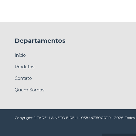
Departamentos
Início
Produtos
Contato
Quem Somos
Copyright J ZARELLA NETO EIRELI - 03844715000119 - 2026. Todos os 