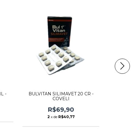
L -
BULVITAN SILIMAVET 20 CR -
AVITRIN C
COVELI
R$69,90
2
x de
R$40,77