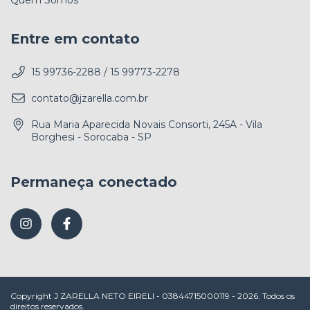
Quem Somos
Entre em contato
15 99736-2288 / 15 99773-2278
contato@jzarella.com.br
Rua Maria Aparecida Novais Consorti, 245A - Vila
Borghesi - Sorocaba - SP
Permaneça conectado
Copyright J ZARELLA NETO EIRELI - 03844715000119 - 2026. Todos os
direitos reservados.