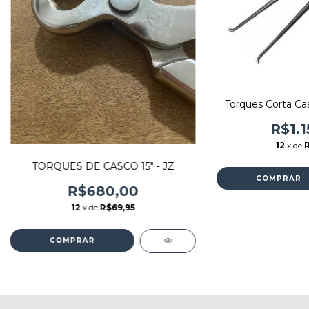
Torques Corta Ca
R$1.1
12
x de
R
TORQUES DE CASCO 15" - JZ
COMPRAR
R$680,00
12
x de
R$69,95