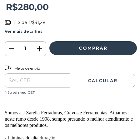
R$280,00
11
x de
R$31,28
Ver mais detalhes
ALTERAR CEP
Entregas para o CEP:
Meios de envio
CALCULAR
Não sei meu CEP
Somos a J Zarella Ferraduras, Cravos e Ferramentas. Atuamos
neste ramo desde 1998, sempre presando o melhor atendimento e
os melhores produtos.
- Lâminas de alta duração.